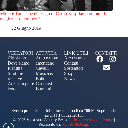
Miniere Turistiche del Lago di Como; scopriamo un mondo
magico e sotterraneo!!
22 Giugno 2019
VISITATORI
ATTIVITÀ
LINK UTILI
CONTATTI
Chi siamo
Auto e moto
Area stampa
Dove siamo
americane
Contatti
Piantina
Cavalli
Sostenitori
Strutture
Musica &
Shop
ricettive
Ballo
News
Area camper e
Concorsi
tende
Bambini
Evento promosso ai fini di raccolta fondi da 700 Mt Soprailcielo
a.s.d. | P.I.03522520133
© 2026 Valsassina Country Festival |
Privacy e Cookie Policy
|
Realizzato da:
MattiWebDesign