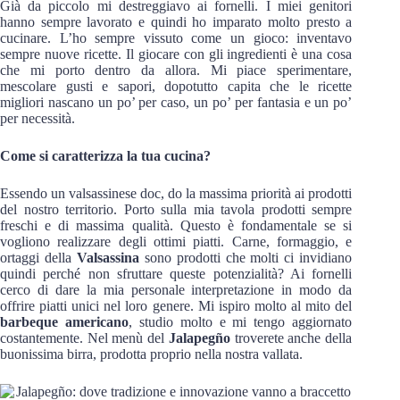
Già da piccolo mi destreggiavo ai fornelli. I miei genitori
hanno sempre lavorato e quindi ho imparato molto presto a
cucinare. L’ho sempre vissuto come un gioco: inventavo
sempre nuove ricette. Il giocare con gli ingredienti è una cosa
che mi porto dentro da allora. Mi piace sperimentare,
mescolare gusti e sapori, dopotutto capita che le ricette
migliori nascano un po’ per caso, un po’ per fantasia e un po’
per necessità.
Come si caratterizza la tua cucina?
Essendo un valsassinese doc, do la massima priorità ai prodotti
del nostro territorio. Porto sulla mia tavola prodotti sempre
freschi e di massima qualità. Questo è fondamentale se si
vogliono realizzare degli ottimi piatti. Carne, formaggio, e
ortaggi della
Valsassina
sono prodotti che molti ci invidiano
quindi perché non sfruttare queste potenzialità? Ai fornelli
cerco di dare la mia personale interpretazione in modo da
offrire piatti unici nel loro genere. Mi ispiro molto al mito del
barbeque
americano
, studio molto e mi tengo aggiornato
costantemente. Nel menù del
Jalapegño
troverete anche della
buonissima birra, prodotta proprio nella nostra vallata.